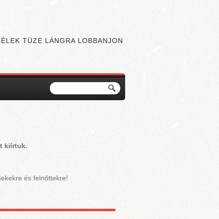
 LÉLEK TÜZE LÁNGRA LOBBANJON
Keresés
Keresés űrlap
 kiírtuk.
ekekre és felnőttekre!