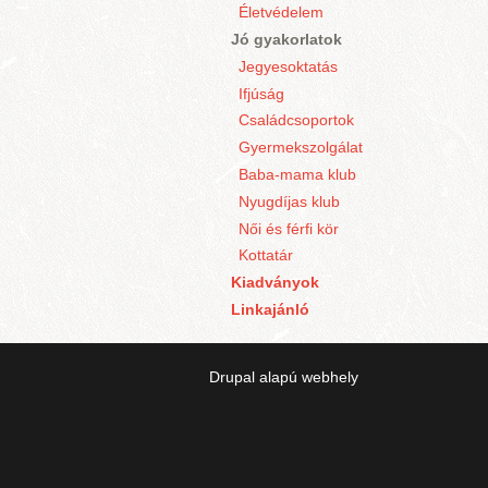
Életvédelem
Jó gyakorlatok
Jegyesoktatás
Ifjúság
Családcsoportok
Gyermekszolgálat
Baba-mama klub
Nyugdíjas klub
Női és férfi kör
Kottatár
Kiadványok
Linkajánló
Drupal
alapú webhely