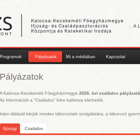
...A
Programok
Pályázatok
Mi a médiában
Kapcsolat
Pályázatok
A Kalocsa-Kecskeméti Főegyházmegye
2026. évi családos pályázatát
Az információk a "Családos" fülre kattintva elérhetők.
Isten áldását kérjük minden táboroztató szolgálatára, a táborozó gyerm
Ifjúsági
(aktív fül)
Családos