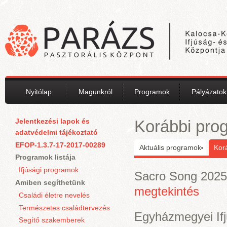
Ugrás a tartalomra
Nyitólap
Magunkról
Programok
Pályázatok
Jelentkezési lapok és
Korábbi pro
adatvédelmi tájékoztató
EFOP-1.3.7-17-2017-00289
Aktuális programok
Kor
Programok listája
Ifjúsági programok
Sacro Song 202
Amiben segíthetünk
megtekintés
Családi életre nevelés
Természetes családtervezés
Egyházmegyei If
Segítő szakemberek