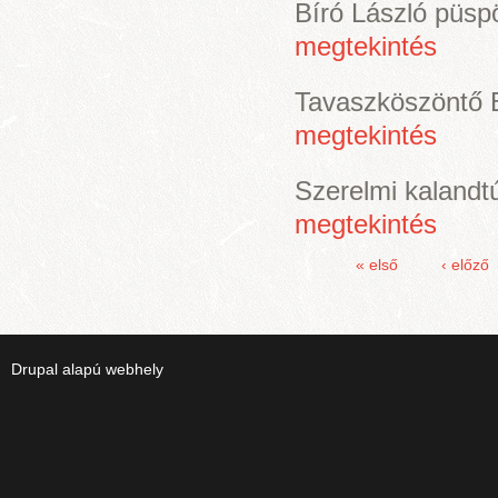
Bíró László püspö
megtekintés
Tavaszköszöntő 
megtekintés
Szerelmi kalandt
megtekintés
« első
‹ előző
Oldalak
Drupal
alapú webhely