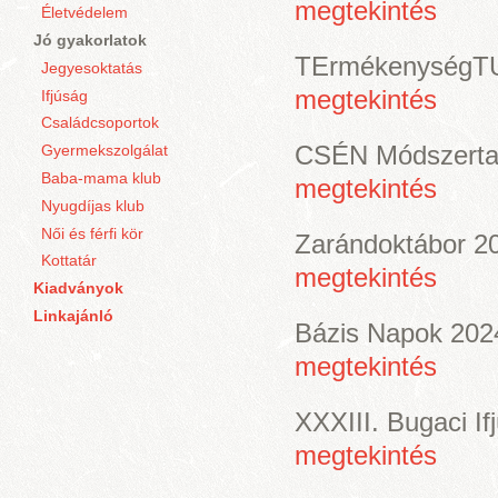
megtekintés
Életvédelem
Jó gyakorlatok
TErmékenységTU
Jegyesoktatás
megtekintés
Ifjúság
Családcsoportok
CSÉN Módszerta
Gyermekszolgálat
Baba-mama klub
megtekintés
Nyugdíjas klub
Női és férfi kör
Zarándoktábor 2
Kottatár
megtekintés
Kiadványok
Linkajánló
Bázis Napok 202
megtekintés
XXXIII. Bugaci If
megtekintés