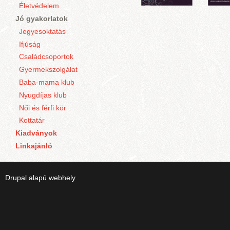
Életvédelem
Jó gyakorlatok
Jegyesoktatás
Ifjúság
Családcsoportok
Gyermekszolgálat
Baba-mama klub
Nyugdíjas klub
Női és férfi kör
Kottatár
Kiadványok
Linkajánló
Drupal
alapú webhely