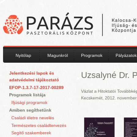
Ugrás a tartalomra
Nyitólap
Magunkról
Programok
Pályázatok
Uzsalyné Dr. P
Jelentkezési lapok és
adatvédelmi tájékoztató
EFOP-1.3.7-17-2017-00289
Vázlat a Hitoktatói Továbbk
Programok listája
Kecskemét, 2012. november
Ifjúsági programok
Amiben segíthetünk
Családi életre nevelés
Természetes családtervezés
Segítő szakemberek