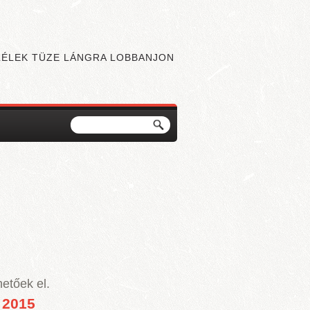
 LÉLEK TÜZE LÁNGRA LOBBANJON
Keresés
Keresés űrlap
g.
etőek el.​
2015