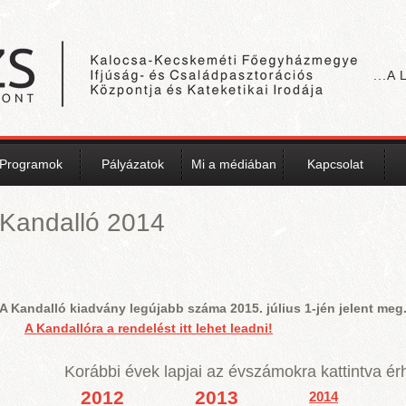
...A
Programok
Pályázatok
Mi a médiában
Kapcsolat
Kandalló 2014
A Kandalló kiadvány legújabb száma 2015. július 1-jén jelent me
A Kandallóra a rendelést itt lehet leadni!
Korábbi évek lapjai az évszámokra kattintva érh
2012
2013
2014