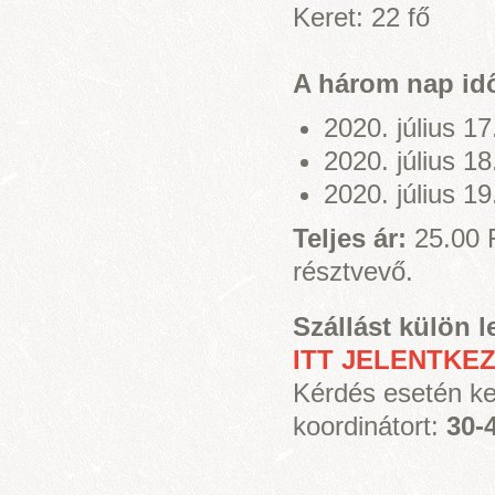
Keret: 22 fő
A három nap id
2020. július 1
2020. július 1
2020. július 1
Teljes ár:
25.00 
résztvevő.
Szállást külön l
ITT JELENTKE
Kérdés esetén ke
koordinátort:
30-