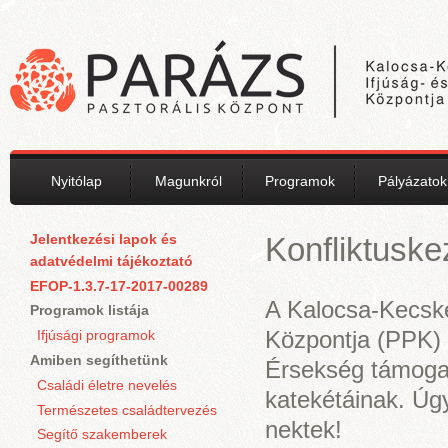
Ugrás a tartalomra
Nyitólap
Magunkról
Programok
Pályázatok
Jelentkezési lapok és
Konfliktuske
adatvédelmi tájékoztató
EFOP-1.3.7-17-2017-00289
A Kalocsa-Kecsk
Programok listája
Központja (PPK) 
Ifjúsági programok
Amiben segíthetünk
Érsekség támoga
Családi életre nevelés
katekétáinak. Úg
Természetes családtervezés
nektek!
Segítő szakemberek