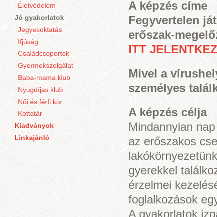
A képzés címe
Életvédelem
Jó gyakorlatok
Fegyvertelen ját
Jegyesoktatás
erőszak-megelő
Ifjúság
ITT JELENTKE
Családcsoportok
Gyermekszolgálat
Mivel a vírushe
Baba-mama klub
személyes talál
Nyugdíjas klub
Női és férfi kör
A képzés célja
Kottatár
Mindannyian nap 
Kiadványok
Linkajánló
az erőszakos cse
lakókörnyezetünk
gyerekkel találko
érzelmei kezelésé
foglalkozások eg
A gyakorlatok iz