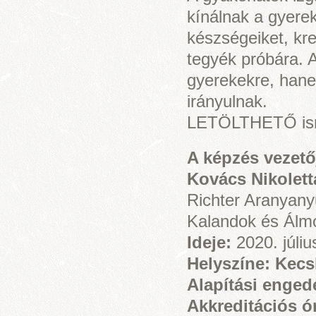
kínálnak a gyerek
készségeiket, kr
tegyék próbára. 
gyerekekre, hanem
irányulnak.
LETÖLTHETŐ isme
A képzés vezet
Kovács Nikolett
Richter Aranyany
Kalandok és Álm
Ideje:
2020. júli
Helyszíne: Kec
Alapítási enged
Akkreditációs ó